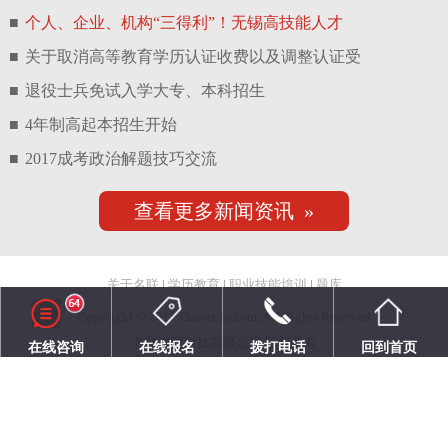
■
个人、企业、机构“三得利”！无锡高技能人才
■
关于取消高等教育学历认证收费以及调整认证受
■
退役士兵免试入学大专、本科招生
■
4年制高起本招生开始
■
2017成考政治解题技巧交流
查看更多新闻资讯 »
关于名联
|
学历教育
|
职业技能培训
|
题库
Copyright © 2017 Gaosiedu.com, All Rights Reserved
名联教育科技有限公司 版权所有
在线咨询
在线报名
拨打电话
回到首页
苏ICP备17049016号-1